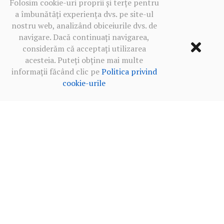
Folosim cookie-uri proprii și terțe pentru
a îmbunătăți experiența dvs. pe site-ul
nostru web, analizând obiceiurile dvs. de
navigare. Dacă continuați navigarea,
considerăm că acceptați utilizarea
acesteia. Puteți obține mai multe
informații făcând clic pe
Politica privind
cookie-urile
Termeni de utilizare
·
Politica de confidențialitate în rețelele
sociale
·
Politica privind cookie-urile
2013‒2026 BALKANICA DISTRAL ©