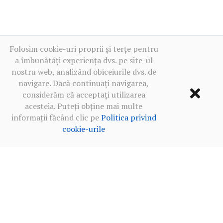
Folosim cookie-uri proprii și terțe pentru
a îmbunătăți experiența dvs. pe site-ul
nostru web, analizând obiceiurile dvs. de
navigare. Dacă continuați navigarea,
considerăm că acceptați utilizarea
acesteia. Puteți obține mai multe
informații făcând clic pe
Politica privind
cookie-urile
Termeni de utilizare
·
Politica de confidențialitate în rețelele
sociale
·
Politica privind cookie-urile