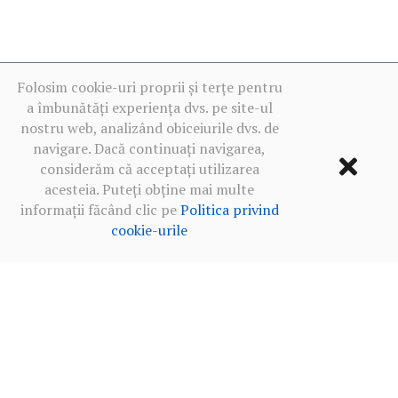
Folosim cookie-uri proprii și terțe pentru
a îmbunătăți experiența dvs. pe site-ul
nostru web, analizând obiceiurile dvs. de
navigare. Dacă continuați navigarea,
considerăm că acceptați utilizarea
acesteia. Puteți obține mai multe
informații făcând clic pe
Politica privind
cookie-urile
Termeni de utilizare
·
Politica de confidențialitate în rețelele
sociale
·
Politica privind cookie-urile