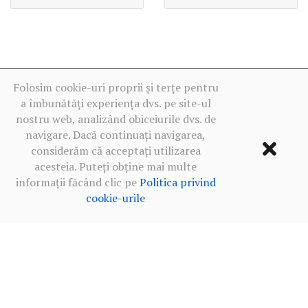
Folosim cookie-uri proprii și terțe pentru
a îmbunătăți experiența dvs. pe site-ul
nostru web, analizând obiceiurile dvs. de
navigare. Dacă continuați navigarea,
considerăm că acceptați utilizarea
acesteia. Puteți obține mai multe
informații făcând clic pe
Politica privind
cookie-urile
Termeni de utilizare
·
Politica de confidențialitate în rețelele