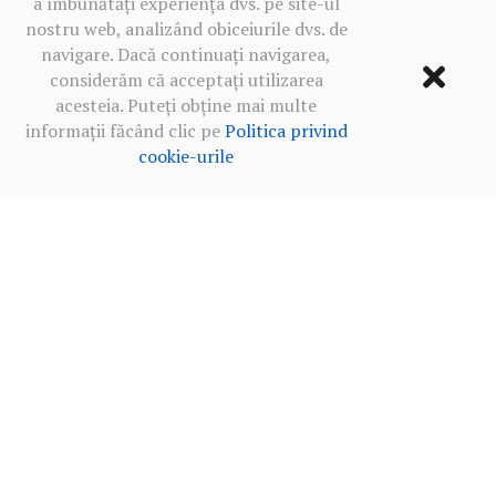
a îmbunătăți experiența dvs. pe site-ul
nostru web, analizând obiceiurile dvs. de
navigare. Dacă continuați navigarea,
considerăm că acceptați utilizarea
acesteia. Puteți obține mai multe
informații făcând clic pe
Politica privind
cookie-urile
Termeni de utilizare
·
Politica de confidențialitate în rețelele
sociale
·
Politica privind cookie-urile
2013‒2026 BALKANICA DISTRAL ©
MADE WITH
BY OUR TEAM