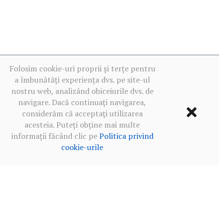
Folosim cookie-uri proprii și terțe pentru
a îmbunătăți experiența dvs. pe site-ul
nostru web, analizând obiceiurile dvs. de
navigare. Dacă continuați navigarea,
considerăm că acceptați utilizarea
acesteia. Puteți obține mai multe
informații făcând clic pe
Politica privind
cookie-urile
Termeni de utilizare
·
Politica de confidențialitate în rețelele