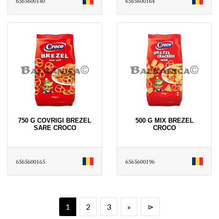
6565600140
6565600164
750 G COVRIGI BREZEL
500 G MIX BREZEL
SARE CROCO
CROCO
6565600165
6565600196
1
2
3
»
⋗