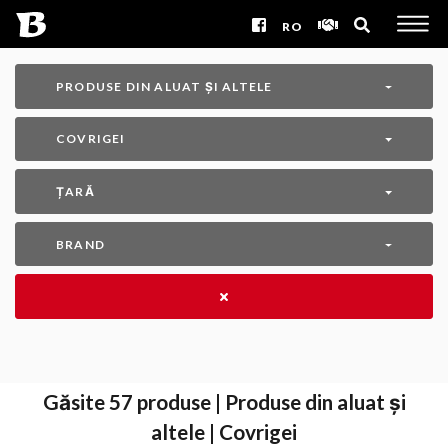
RO
PRODUSE DIN ALUAT ȘI ALTELE
COVRIGEI
ȚARĂ
BRAND
Găsite
57
produse | Produse din aluat și
altele | Covrigei