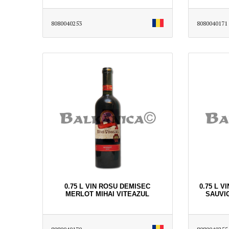
8080040253
8080040171
0.75 L VIN ROSU DEMISEC
0.75 L 
MERLOT MIHAI VITEAZUL
SAUVI