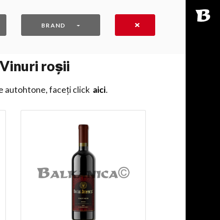
BRAND
Vinuri roșii
e autohtone, faceți click
aici
․