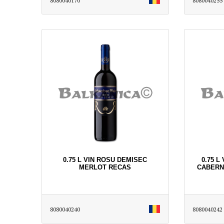
8080040170
8080040255
0.75 L VIN ROSU DEMISEC
0.75 L
MERLOT RECAS
CABERN
8080040240
8080040242