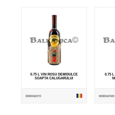
0.75 L VIN ROSU DEMIDULCE
0.75 
SOAPTA CALUGARULUI
N
8080040295
8080040300