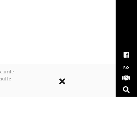
RO
eiurile
multe
ookie-urile