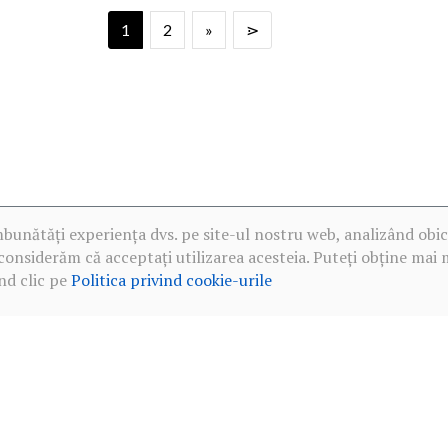
1
2
»
⋗
mbunătăți experiența dvs. pe site-ul nostru web, analizând obic
considerăm că acceptați utilizarea acesteia. Puteți obține mai 
nd clic pe
Politica privind cookie-urile
·
Politica de confidențialitate în rețelele sociale
·
Politica privind c