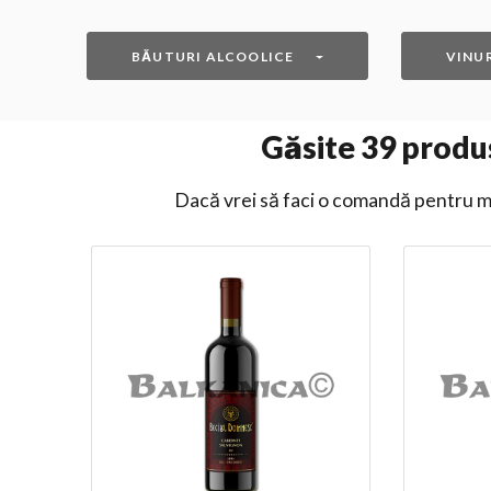
BĂUTURI ALCOOLICE
VINUR
Găsite
39
produs
Dacă vrei să faci o comandă pentru ma