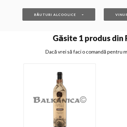
BĂUTURI ALCOOLICE
VINUR
Găsite
1
produs din R
Dacă vrei să faci o comandă pentru ma