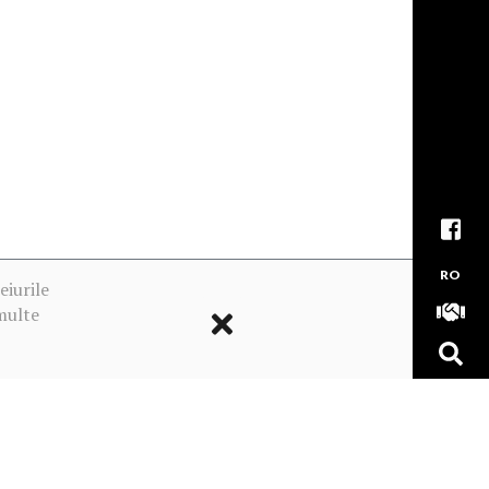
RO
eiurile
multe