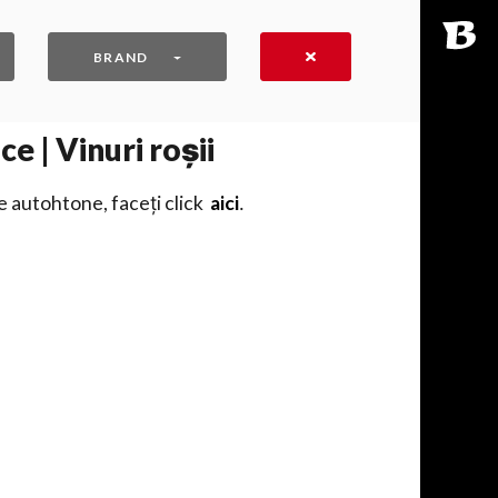
BRAND
e | Vinuri roșii
e autohtone, faceți click
aici
․