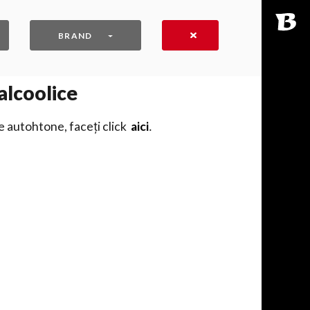
BRAND
alcoolice
e autohtone, faceți click
aici
․