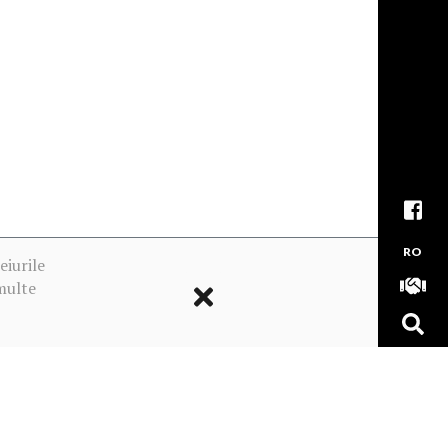
RO
eiurile
multe