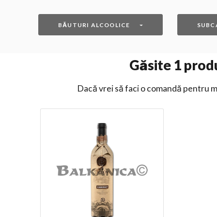
BĂUTURI ALCOOLICE
SUBC
Găsite
1
produ
Dacă vrei să faci o comandă pentru ma