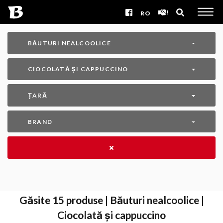
RO
BĂUTURI NEALCOOLICE
CIOCOLATĂ ȘI CAPPUCCINO
ȚARĂ
BRAND
Găsite
15
produse | Băuturi nealcoolice |
Ciocolată și cappuccino