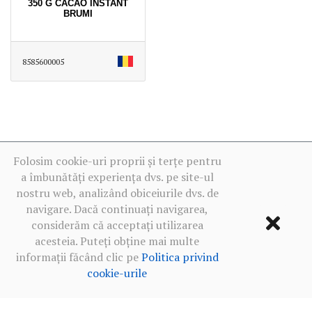
350 G CACAO INSTANT
BRUMI
8585600005
Folosim cookie-uri proprii și terțe pentru
a îmbunătăți experiența dvs. pe site-ul
nostru web, analizând obiceiurile dvs. de
navigare. Dacă continuați navigarea,
considerăm că acceptați utilizarea
acesteia. Puteți obține mai multe
informații făcând clic pe
Politica privind
cookie-urile