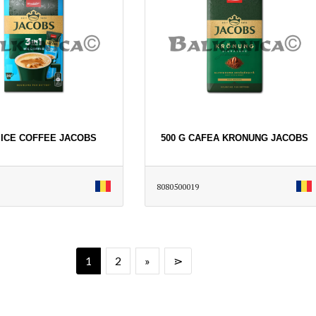
G ICE COFFEE JACOBS
500 G CAFEA KRONUNG JACOBS
8080500019
1
2
»
⋗