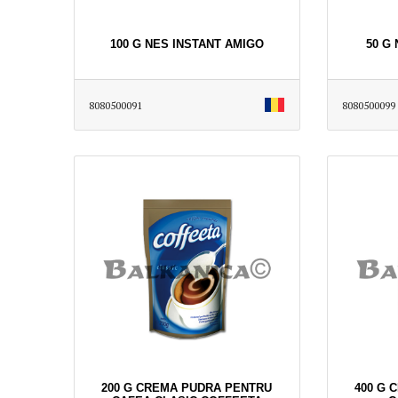
100 G NES INSTANT AMIGO
50 G
8080500091
8080500099
200 G CREMA PUDRA PENTRU
400 G 