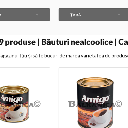
A
ȚARĂ
9
produse | Băuturi nealcoolice | C
gazinul tău și să te bucuri de marea varietatea de produs