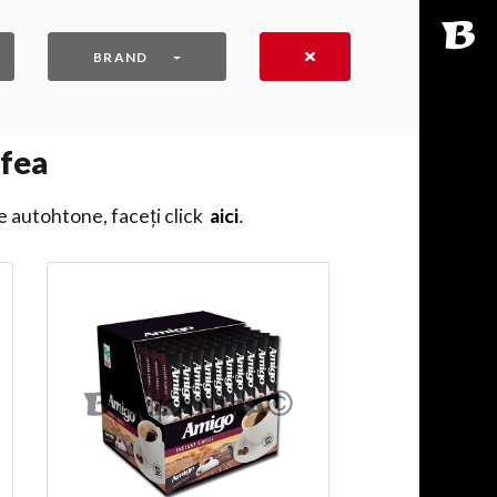
BRAND
afea
e autohtone, faceți click
aici
․