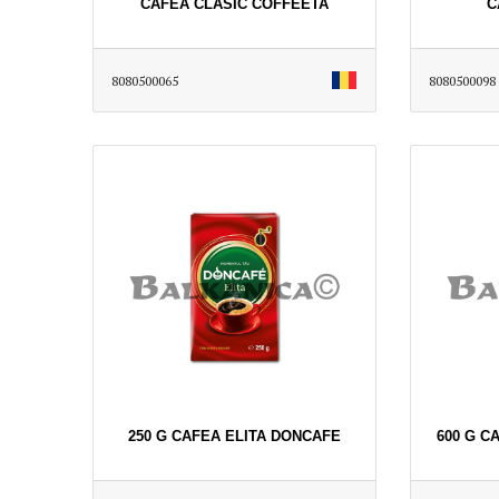
CAFEA CLASIC COFFEETA
C
8080500065
8080500098
250 G CAFEA ELITA DONCAFE
600 G C