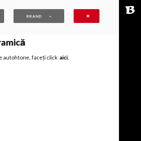
BRAND
eramică
e autohtone, faceți click
aici
․