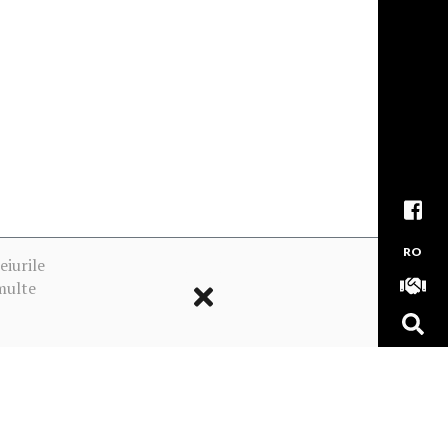
RO
eiurile
multe