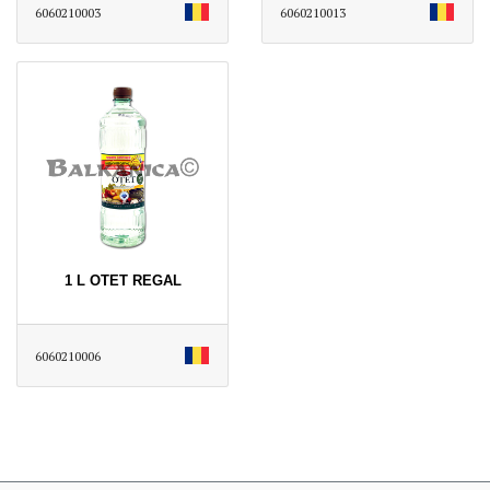
6060210003
6060210013
1 L OTET REGAL
6060210006