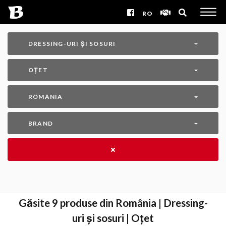
RO
DRESSING-URI ȘI SOSURI
OȚET
ROMÂNIA
BRAND
Găsite
9
produse din România | Dressing-
uri și sosuri | Oțet