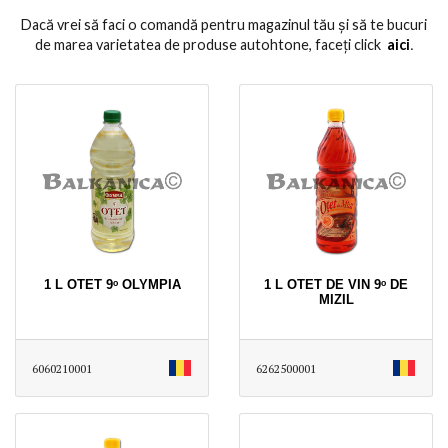
Dacă vrei să faci o comandă pentru magazinul tău și să te bucuri
de marea varietatea de produse autohtone, faceți click
aici
․
1 L OTET 9ᵒ OLYMPIA
1 L OTET DE VIN 9ᵒ DE
MIZIL
6060210001
6262500001