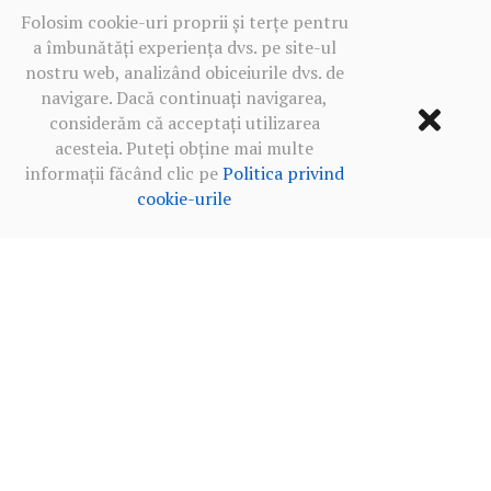
Folosim cookie-uri proprii și terțe pentru
a îmbunătăți experiența dvs. pe site-ul
nostru web, analizând obiceiurile dvs. de
navigare. Dacă continuați navigarea,
considerăm că acceptați utilizarea
acesteia. Puteți obține mai multe
informații făcând clic pe
Politica privind
cookie-urile
Termeni de utilizare
·
Politica de confidențialitate în rețelele
sociale
·
Politica privind cookie-urile