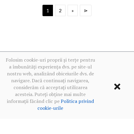
1
2
»
⋗
Folosim cookie-uri proprii și terțe pentru
a îmbunătăți experiența dvs. pe site-ul
nostru web, analizând obiceiurile dvs. de
navigare. Dacă continuați navigarea,
considerăm că acceptați utilizarea
acesteia. Puteți obține mai multe
informații făcând clic pe
Politica privind
cookie-urile