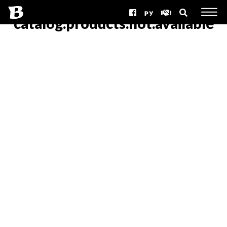
РУ
catalog.products.not.available