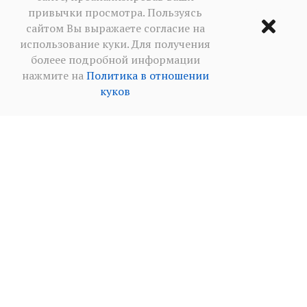
привычки просмотра. Пользуясь
сайтом Вы выражаете согласие на
использование куки. Для получения
болеее подробной информации
нажмите на
Политика в отношении
куков
Условия использования
·
Политика
конфиденциальности в социальных сетя
·
Политика
в отношении куков
2013‒2026 BALKANICA DISTRAL ©