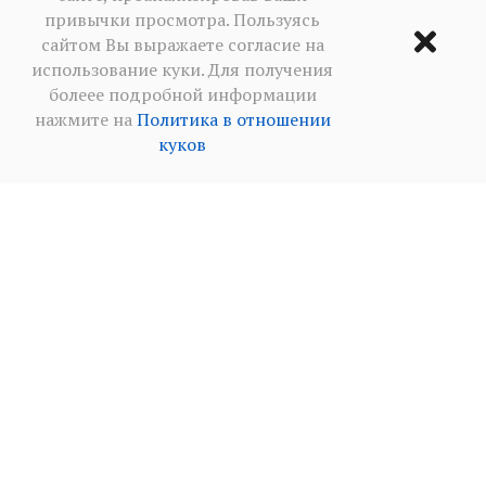
привычки просмотра. Пользуясь
сайтом Вы выражаете согласие на
использование куки. Для получения
болеее подробной информации
нажмите на
Политика в отношении
куков
Условия использования
·
Политика
конфиденциальности в социальных сетя
·
Политика
в отношении куков
2013‒2026 BALKANICA DISTRAL ©