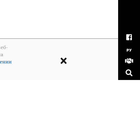
еб-
РУ
на
шении
а в отношении куков
MADE WITH
BY OUR TEAM