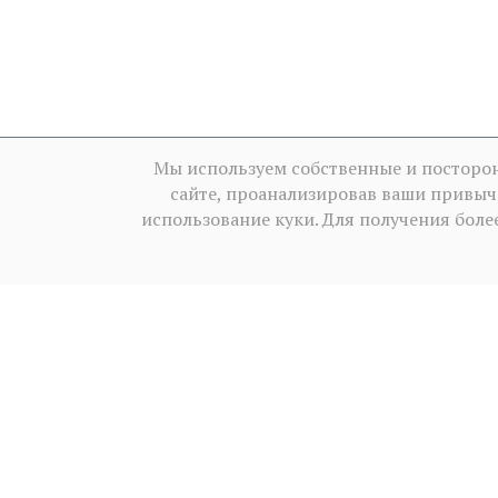
Мы используем собственные и посторон
сайте, проанализировав ваши привыч
использование куки. Для получения бо
Условия использования
·
Пол
2013‒2026 BALKANICA DISTRAL ©