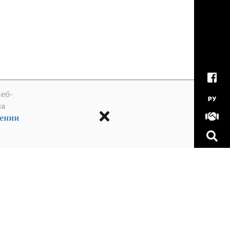
еб-
РУ
на
шении
а в отношении куков