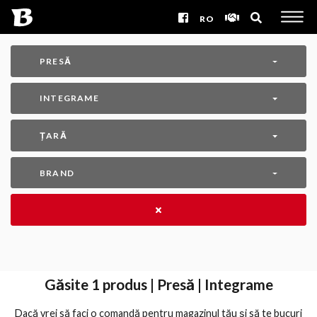
RO
PRESĂ
INTEGRAME
ȚARĂ
BRAND
Găsite
1
produs | Presă | Integrame
Dacă vrei să faci o comandă pentru magazinul tău și să te bucuri