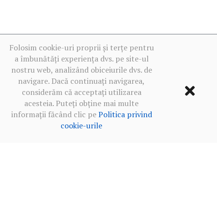
Folosim cookie-uri proprii și terțe pentru
a îmbunătăți experiența dvs. pe site-ul
nostru web, analizând obiceiurile dvs. de
navigare. Dacă continuați navigarea,
considerăm că acceptați utilizarea
acesteia. Puteți obține mai multe
informații făcând clic pe
Politica privind
cookie-urile
Termeni de utilizare
·
Politica de confidențialitate în rețelele
sociale
·
Politica privind cookie-urile