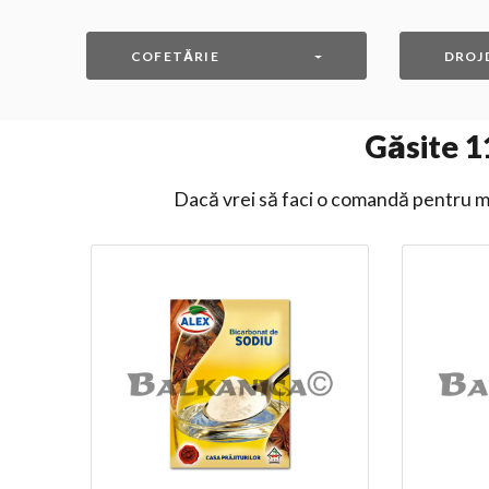
COFETĂRIE
DROJD
Găsite
1
Dacă vrei să faci o comandă pentru ma