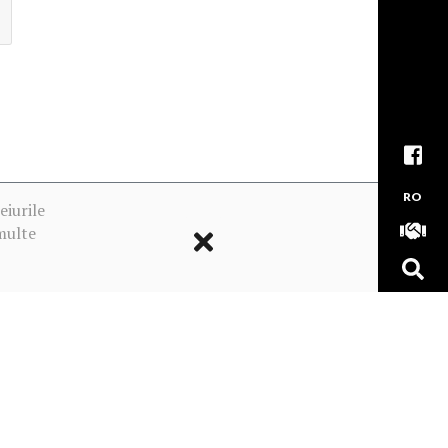
RO
eiurile
multe
ookie-urile