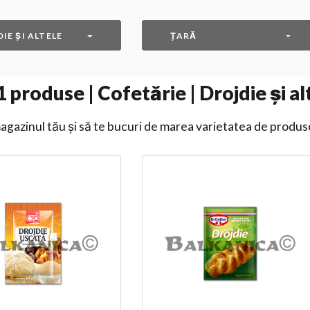
IE ȘI ALTELE
ȚARĂ
1
produse | Cofetărie | Drojdie și al
gazinul tău și să te bucuri de marea varietatea de produs