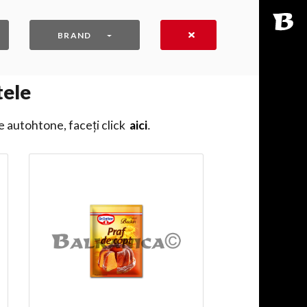
BRAND
tele
e autohtone, faceți click
aici
․