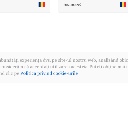
6060300095
mbunătăți experiența dvs. pe site-ul nostru web, analizând obic
considerăm că acceptați utilizarea acesteia. Puteți obține mai 
nd clic pe
Politica privind cookie-urile
·
Politica de confidențialitate în rețelele sociale
·
Politica privind c