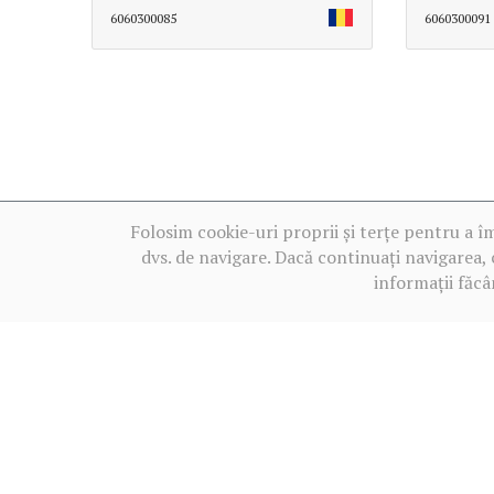
6060300085
6060300091
Folosim cookie-uri proprii și terțe pentru a î
dvs. de navigare. Dacă continuați navigarea, 
informații făcâ
Termeni de utilizare