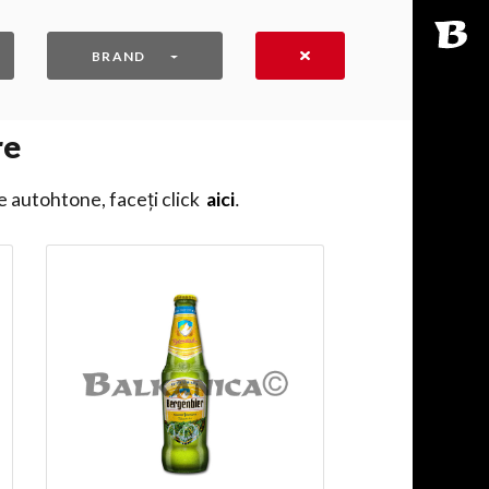
BRAND
re
e autohtone, faceți click
aici
․