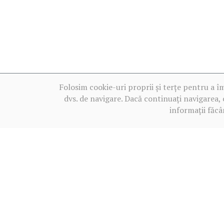
Folosim cookie-uri proprii și terțe pentru a î
dvs. de navigare. Dacă continuați navigarea, 
informații făcâ
Termeni de utilizare
2013‒2026 BALKANICA DISTRAL ©