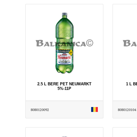
2.5 L BERE PET NEUMARKT
1 L 
5%-11P
8080120092
8080120104