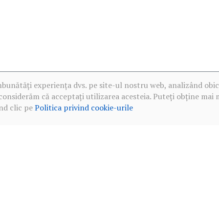
mbunătăți experiența dvs. pe site-ul nostru web, analizând obic
considerăm că acceptați utilizarea acesteia. Puteți obține mai 
nd clic pe
Politica privind cookie-urile
·
Politica de confidențialitate în rețelele sociale
·
Politica privind c