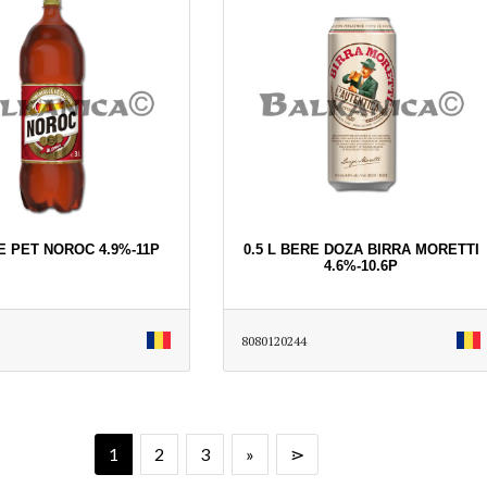
E PET NOROC 4.9%-11P
0.5 L BERE DOZA BIRRA MORETTI
4.6%-10.6P
8080120244
1
2
3
»
⋗