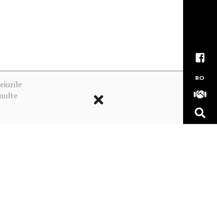
RO
eiurile
multe
ookie-urile
MADE WITH
BY OUR TEAM