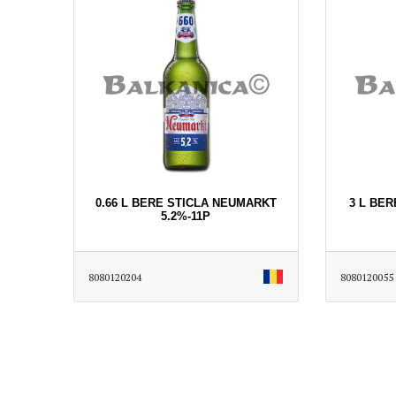
0.66 L BERE STICLA NEUMARKT
3 L BER
5.2%-11P
8080120204
8080120055