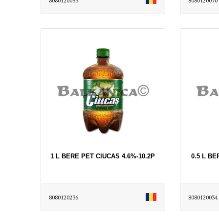
8080120053
8080120070
1 L BERE PET CIUCAS 4.6%-10.2P
0.5 L B
8080120236
8080120034