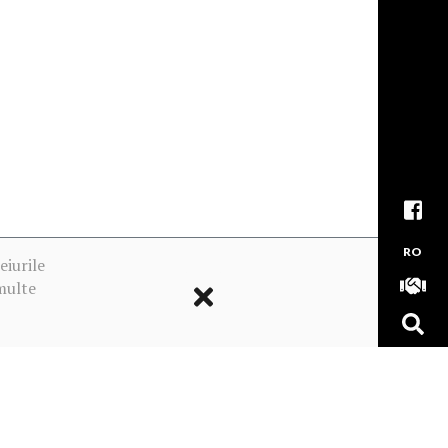
RO
eiurile
multe