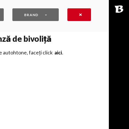
BRAND
nză de bivoliță
e autohtone, faceți click
aici
․