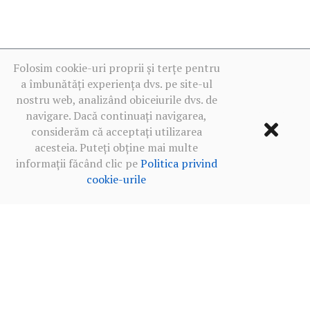
Folosim cookie-uri proprii și terțe pentru
a îmbunătăți experiența dvs. pe site-ul
nostru web, analizând obiceiurile dvs. de
navigare. Dacă continuați navigarea,
considerăm că acceptați utilizarea
acesteia. Puteți obține mai multe
informații făcând clic pe
Politica privind
cookie-urile
Termeni de utilizare
·
Politica de confidențialitate în rețelele
sociale
·
Politica privind cookie-urile