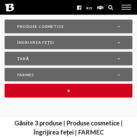
RO
PRODUSE COSMETICE
ÎNGRIJIREA FEȚEI
ȚARĂ
FARMEC
Găsite
3
produse | Produse cosmetice |
Îngrijirea feței | FARMEC