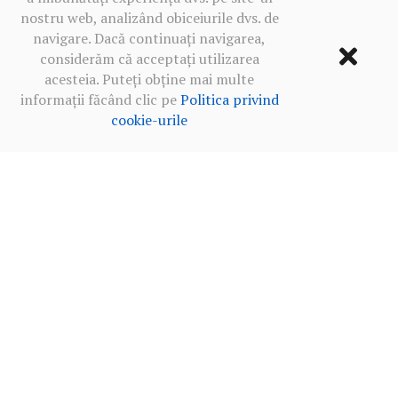
nostru web, analizând obiceiurile dvs. de
navigare. Dacă continuați navigarea,
considerăm că acceptați utilizarea
acesteia. Puteți obține mai multe
informații făcând clic pe
Politica privind
cookie-urile
Termeni de utilizare
·
Politica de confidențialitate în rețelele
sociale
·
Politica privind cookie-urile
2013‒2026 BALKANICA DISTRAL ©
MADE WITH
BY OUR TEAM