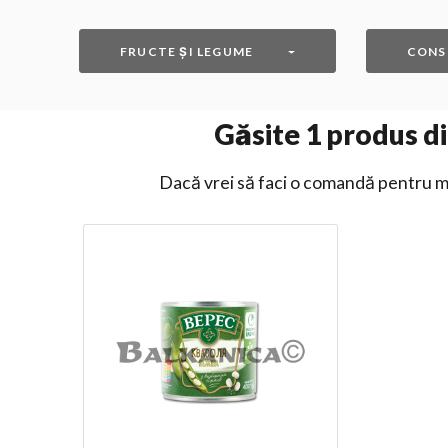
FRUCTE ȘI LEGUME
CONS
Găsite
1
produs di
Dacă vrei să faci o comandă pentru ma