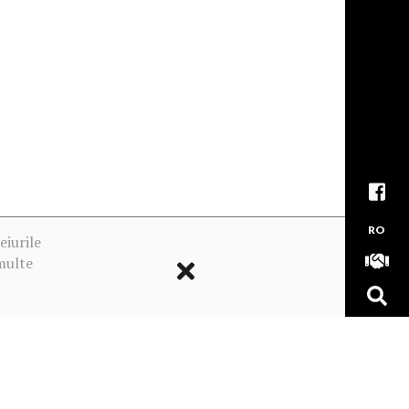
RO
eiurile
multe