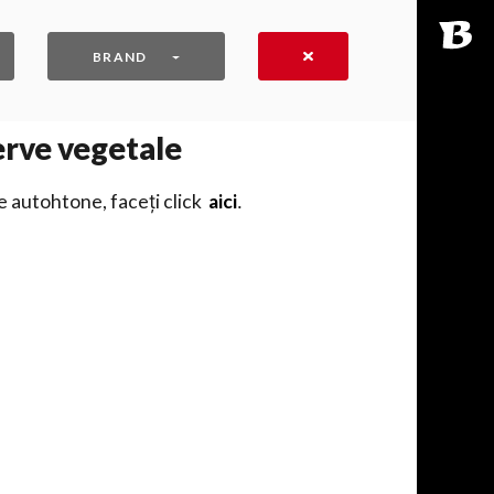
BRAND
erve vegetale
e autohtone, faceți click
aici
․