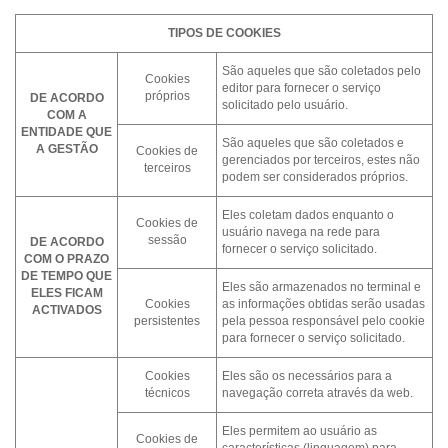
TIPOS DE COOKIES
São aqueles que são coletados pelo
Cookies
editor para fornecer o serviço
próprios
DE ACORDO
solicitado pelo usuário.
COM A
ENTIDADE QUE
São aqueles que são coletados e
A GESTÃO
Cookies de
gerenciados por terceiros, estes não
terceiros
podem ser considerados próprios.
Eles coletam dados enquanto o
Cookies de
usuário navega na rede para
sessão
DE ACORDO
fornecer o serviço solicitado.
COM O PRAZO
DE TEMPO QUE
Eles são armazenados no terminal e
ELES FICAM
Cookies
as informações obtidas serão usadas
ACTIVADOS
persistentes
pela pessoa responsável pelo cookie
para fornecer o serviço solicitado.
Cookies
Eles são os necessários para a
técnicos
navegação correta através da web.
Eles permitem ao usuário as
Cookies de
características (linguagem) para