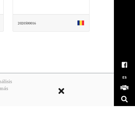
2020500016
ES
álisis
 más