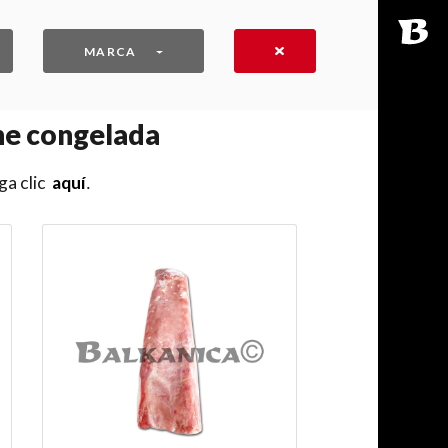
MARCA
ne congelada
ga clic
aquí
․