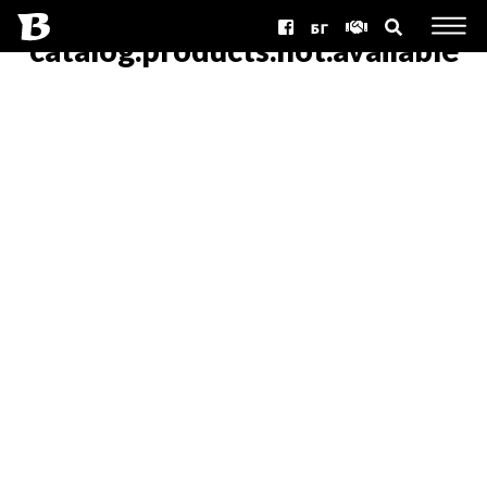
БГ
catalog.products.not.available