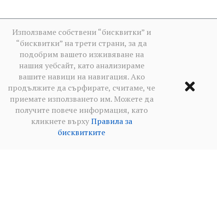
Използваме собствени “бисквитки” и
“бисквитки” на трети страни, за да
подобрим вашето изживяване на
нашия уебсайт, като анализираме
вашите навици на навигация. Ако
продължите да сърфирате, считаме, че
приемате използването им. Можете да
получите повече информация, като
кликнете върху
Правила за
бисквитките
Условия за ползване
·
Политика за поверителност в
социалните мрежи
·
Правила за бисквитките