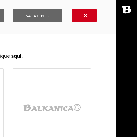
SALATINI
lique
aquí
․