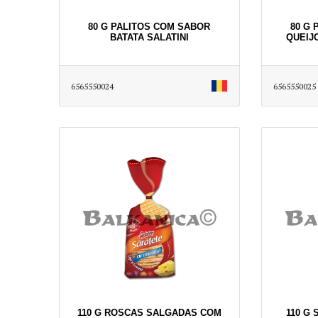
80 G PALITOS COM SABOR
80 G
BATATA SALATINI
QUEIJ
6565550024
6565550025
110 G ROSCAS SALGADAS COM
110 G