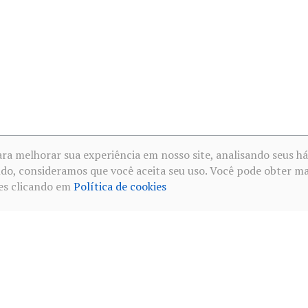
ara melhorar sua experiência em nosso site, analisando seus há
do, consideramos que você aceita seu uso. Você pode obter ma
es clicando em
Política de cookies
 de uso
·
Política de privacidade redes sociais
·
Política de cookies