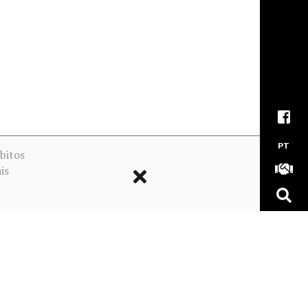
PT
bitos
is