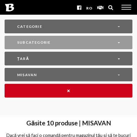
RO
CATEGORIE
SUBCATEGORIE
ȚARĂ
MISAVAN
Găsite
10
produse | MISAVAN
Dacă vrei să faci o comandă pentru magazinul tău și să te bucuri