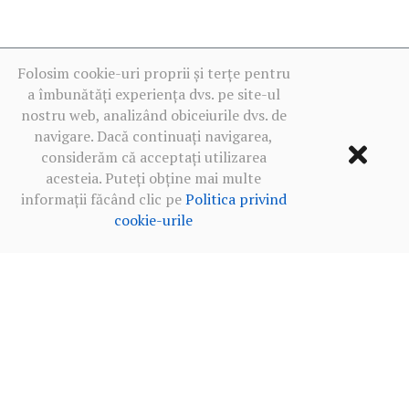
Folosim cookie-uri proprii și terțe pentru
a îmbunătăți experiența dvs. pe site-ul
nostru web, analizând obiceiurile dvs. de
navigare. Dacă continuați navigarea,
considerăm că acceptați utilizarea
acesteia. Puteți obține mai multe
informații făcând clic pe
Politica privind
cookie-urile
Termeni de utilizare
·
Politica de confidențialitate în rețelele
sociale
·
Politica privind cookie-urile